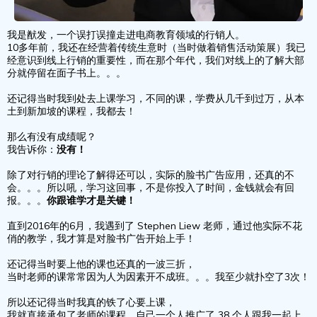
我是猷发，一个误打误撞走进电商教育领域的行销人。
10多年前，我还在经营着传统生意时（当时做着销售活动策展）我已
经意识到线上行销的重要性，而在那个年代，我们对线上的了解大部
分就停留在面子书上。。。
还记得当时我到处去上课学习，不同的课，学费从几千到过万，从本
土到新加坡的课程，我都去！
那么有没有成绩呢？
我告诉你：
没有！
除了对行销的理论了解得还可以，实际的脸书广告应用，还真的不
会。。。所以吼，学习这回事，不是你投入了时间，金钱就会有回
报。。。
你跟谁学才是关键！
直到2016年的6月，我遇到了 Stephen Liew 老师，通过他实际不花
俏的教学，我才算是对脸书广告开始上手！
还记得当时要上他的课也还真的一波三折，
当时老师的课常常因为人为因素开不成班。。。我至少就扑空了3次！
所以还记得当时我真的铁了心要上课，
我就直接承包了老师的课程，自己一个人推广了 38 个人跟我一起上